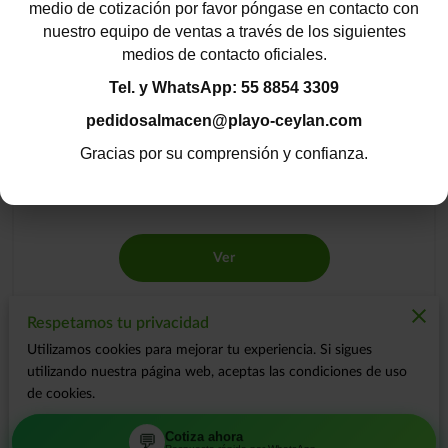
medio de cotización por favor póngase en contacto con
nuestro equipo de ventas a través de los siguientes
medios de contacto oficiales.
Tel. y WhatsApp: 55 8854 3309
pedidosalmacen@playo-ceylan.com
Gracias por su comprensión y confianza.
Relleno Bio fil
Ver
Respetamos tu privacidad
Utilizamos cookies para mejorar tu experiencia. Si sigues
utilizando nuestra página web, aceptas las condiciones de uso
de cookies.
Cotiza ahora
Cotiza ahora
💬
💬
Aceptar