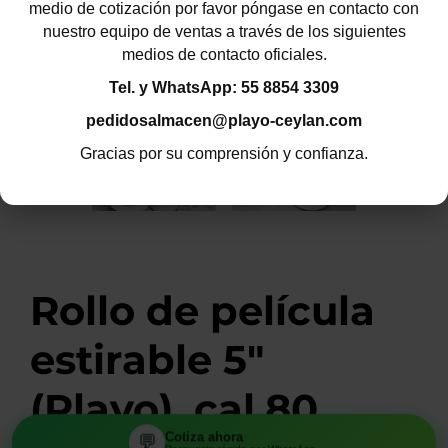
medio de cotización por favor póngase en contacto con
nuestro equipo de ventas a través de los siguientes
medios de contacto oficiales.
Tel. y WhatsApp: 55 8854 3309
pedidosalmacen@playo-ceylan.com
Gracias por su comprensión y confianza.
Rollo de película
estirable 5"
(Playo), cal.80,
Cotiza ahora
Cotiza ahora
💬
💬