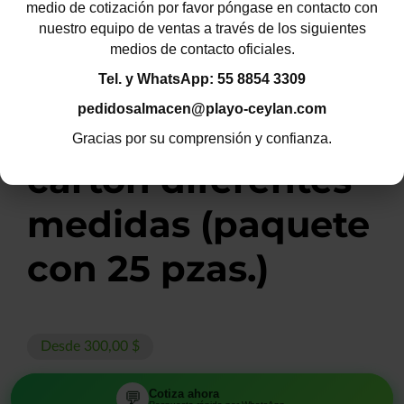
medio de cotización por favor póngase en contacto con
nuestro equipo de ventas a través de los siguientes
medios de contacto oficiales.
Tel. y WhatsApp: 55 8854 3309
pedidosalmacen@playo-ceylan.com
Esquineros de
Gracias por su comprensión y confianza.
cartón diferentes
medidas (paquete
con 25 pzas.)
Desde 300,00 $
MEDIDAS DISPONIBLES:
Cotiza ahora
Cotiza ahora
💬
💬